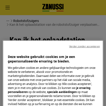
Robotstofzuigers
Kan ik het oplaadstation van de robotstofzuiger verplaatsen
terwijl het werkt?
Kan ik het oplaadstation
van de robotstofzuiger
Verder zonder accepteren
verplaatsen terwijl het
Deze website gebruikt cookies om je een
gepersonaliseerde ervaring te bieden.
werkt?
We gebruiken cookies en andere gelijkaardige technologieën om onze
website te verbeteren, alsook voor promotionele en
Kwestie
marketingdoeleinden. Daarnaast delen we informatie over je gebruik
van onze website met onze partners op het vlak van sociale media,
Kan ik het oplaadstation van de
advertising en analytics. Door te klikken op ‘Alle cookies accepteren’,
stem je in met ons gebruik van cookies. Zo kunnen we
je ervaring
robotstofzuiger verplaatsen terwijl het
personaliseren
op de website,
speciale aanbiedingen
op maat
werkt?
voorstellen en je gepersonaliseerde reclame tonen. Door te klikken op
‘Verder zonder accepteren’, blokkeer je niet-essentiële cookies. Dit kan
invloed hebben op je surfervaring en op de diensten die we kunnen