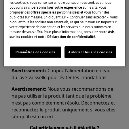
Lave-vaisselle sur pied
les cookies », vous consentez à notre utilisation des cookies et nous
pouvons ainsi
personnaliser votre expérience
sur le site, vous
proposer des
offres spéciales
personnalisées et vous fournir des
Solution
publicités sur mesure. En cliquant sur « Continuer sans accepter », vous
bloquez tous les cookies non essentiels, ce qui peut avoir un impact sur
votre expérience de navigation et les services que nous sommes en
mesure de vous offrir. Pour plus d'informations, consultez notre
Avis
sur les cookies
et notre
Déclaration de confidentialité
.
1. Contactez un centre de service agréé.
Nous vous recommandons de demander la
Paramètres des cookies
Autoriser tous les cookies
visite d'un technicien de service.
Avertissement:
Coupez l'alimentation en eau
du lave-vaisselle pour éviter les inondations.
Avertissement:
Nous vous recommandons de
ne pas utiliser le produit tant que le problème
n'est pas complètement résolu. Déconnectez et
reconnectez le produit uniquement si vous êtes
sûr qu'il est correct.
Cet article vous a-t-il été utile ?