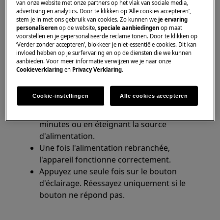
van onze website met onze partners op het vlak van sociale media,
Hottes aspirantes (avec boutons tactiles)
advertising en analytics. Door te klikken op ‘Alle cookies accepteren’,
stem je in met ons gebruik van cookies. Zo kunnen we
je ervaring
personaliseren
op de website,
speciale aanbiedingen
op maat
Solution
voorstellen en je gepersonaliseerde reclame tonen. Door te klikken op
‘Verder zonder accepteren’, blokkeer je niet-essentiële cookies. Dit kan
invloed hebben op je surfervaring en op de diensten die we kunnen
aanbieden. Voor meer informatie verwijzen we je naar onze
1. Pour résoudre ce problème, procédez
Cookieverklaring
en
Privacy Verklaring
.
comme suit:
Cookie-instellingen
Alle cookies accepteren
Réinitialisez le couvercle en débranchant le
cordon d'alimentation pendant environ 2-3
minutes ou en éteignant la source
d'alimentation.
Une fois l'alimentation rebranchée,
l'appareil fonctionne correctement.
Appuyez une seule fois sur le bouton
d'éclairage. Réessayez uniquement si le
bouton ne répond pas.