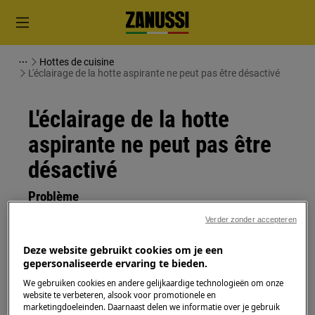
Hottes de cuisine
L'éclairage de la hotte aspirante ne peut pas être désactivé
L'éclairage de la hotte
aspirante ne peut pas être
désactivé
Problème
Verder zonder accepteren
L'éclairage de la hotte aspirante ne peut
pas être désactivé
Deze website gebruikt cookies om je een
Les touches tactiles ne répondent pas
gepersonaliseerde ervaring te bieden.
We gebruiken cookies en andere gelijkaardige technologieën om onze
S'applique à
website te verbeteren, alsook voor promotionele en
marketingdoeleinden. Daarnaast delen we informatie over je gebruik