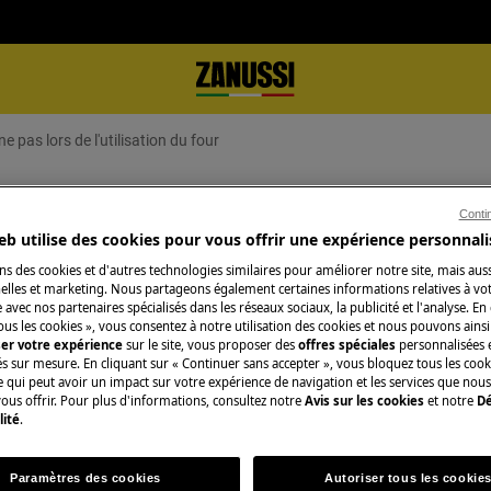
 pas lors de l'utilisation du four
tionne pas lors de l'utilisation d
Conti
eb utilise des cookies pour vous offrir une expérience personnali
ns des cookies et d'autres technologies similaires pour améliorer notre site, mais auss
lles et marketing. Nous partageons également certaines informations relatives à votr
e avec nos partenaires spécialisés dans les réseaux sociaux, la publicité et l'analyse. En
Réparation par un 
 de l'utilisation du four. Le four ne
ous les cookies », vous consentez à notre utilisation des cookies et nous pouvons ainsi
ser votre expérience
sur le site, vous proposer des
offres spéciales
personnalisées e
Fixez un rendez-v
és sur mesure. En cliquant sur « Continuer sans accepter », vous bloquez tous les coo
qualifiés Zanussi 
ce qui peut avoir un impact sur votre expérience de navigation et les services que n
ous offrir. Pour plus d'informations, consultez notre
Avis sur les cookies
et notre
Dé
qualités professio
lité
.
Paramètres des cookies
Autoriser tous les cookie
Réserver une rép