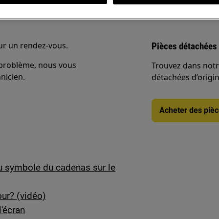
our un rendez-vous.
Pièces détachées 
e problème, nous vous
Trouvez dans notr
nicien.
détachées d’origine
Acheter des piè
u symbole du cadenas sur le
our? (vidéo)
l'écran