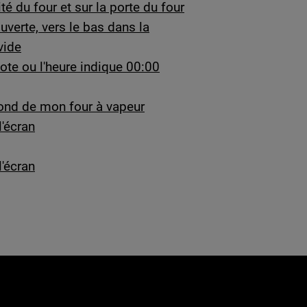
é du four et sur la porte du four
ouverte, vers le bas dans la
vide
ote ou l'heure indique 00:00
 fond de mon four à vapeur
l'écran
l'écran