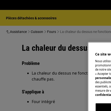
Pièces détachées & accessoires
Assistance
Cuisson
Fours
La chaleur du dessus ne fonctionne
La chaleur du dessus ne fonc
Ce site w
Nous utiliso
Problème
promotionne
de notre sit
La chaleur du dessus ne fonctionne pas lors
« Accepter t
personnali
chauffe pas.
des publicit
essentiels, 
mesure de v
S'applique à
confidentia
Four intégré