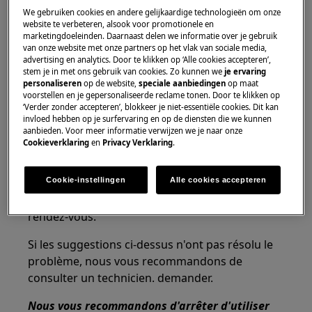
We gebruiken cookies en andere gelijkaardige technologieën om onze
Machine a laver
website te verbeteren, alsook voor promotionele en
Combinaison laveuse-sécheuse
marketingdoeleinden. Daarnaast delen we informatie over je gebruik
van onze website met onze partners op het vlak van sociale media,
Solution:
advertising en analytics. Door te klikken op ‘Alle cookies accepteren’,
stem je in met ons gebruik van cookies. Zo kunnen we
je ervaring
personaliseren
op de website,
speciale aanbiedingen
op maat
La porte peut généralement être ouverte au
voorstellen en je gepersonaliseerde reclame tonen. Door te klikken op
tout début d'un programme de lavage en
‘Verder zonder accepteren’, blokkeer je niet-essentiële cookies. Dit kan
invloed hebben op je surfervaring en op de diensten die we kunnen
appuyant sur le bouton marche / pause.
aanbieden. Voor meer informatie verwijzen we je naar onze
Cookieverklaring
en
Privacy Verklaring
.
1 Si la porte peut être ouverte lorsque le lave-
linge séchant est rempli d'eau, sélectionnez un
Cookie-instellingen
Alle cookies accepteren
programme de pompe et sortez le linge.
2 Contactez notre service après-vente pour un
rendez-vous.
Si les suggestions ci-dessus n'ont pas résolu le
problème, nous vous recommandons de
consulter un technicien. demander.
Nous vous recommandons d'arrêter d'utiliser