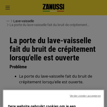
Lave-vaisselle
La porte du lave-vaisselle fait du bruit de crépitement
lorsqu'elle est ouverte
La porte du lave-vaisselle
fait du bruit de crépitement
lorsqu'elle est ouverte
Problème
La porte du lave-vaisselle fait du bruit de
crépitement lorsqu'elle est ouverte.
S'applique à
Verder zonder accepteren
Lave-vaisselle
Deze website gebruikt cookies om je een