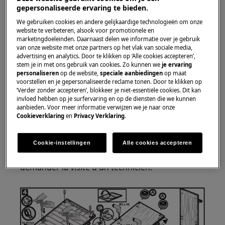
gepersonaliseerde ervaring te bieden.
Solution
We gebruiken cookies en andere gelijkaardige technologieën om onze
website te verbeteren, alsook voor promotionele en
Vérifiez que le panneau du meuble est
marketingdoeleinden. Daarnaast delen we informatie over je gebruik
van onze website met onze partners op het vlak van sociale media,
correctement monté et répond aux
advertising en analytics. Door te klikken op ‘Alle cookies accepteren’,
spécifications conformément aux
stem je in met ons gebruik van cookies. Zo kunnen we
je ervaring
instructions d'installation.
personaliseren
op de website,
speciale aanbiedingen
op maat
voorstellen en je gepersonaliseerde reclame tonen. Door te klikken op
Vérifiez si le panneau de meuble passe
‘Verder zonder accepteren’, blokkeer je niet-essentiële cookies. Dit kan
librement entre les armoires de cuisine.
invloed hebben op je surfervaring en op de diensten die we kunnen
aanbieden. Voor meer informatie verwijzen we je naar onze
Veuillez contacter notre service après-
Cookieverklaring
en
Privacy Verklaring
.
vente pour un rendez-vous.
Si les suggestions ci-dessus n'ont pas résolu le
Cookie-instellingen
Alle cookies accepteren
problème, nous vous recommandons de
demander la visite d'un technicien.