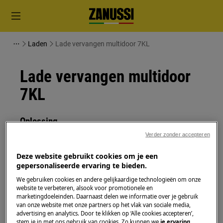
Laden
Lade vervangen multidoor 7KL
Lade vervangen multidoor
7KL
Oplossing
Verder zonder accepteren
Schakel het apparaat uit en trek de stekker uit het
stopcontact voordat je met
Deze website gebruikt cookies om je een
onderhoudswerkzaamheden begint.
gepersonaliseerde ervaring te bieden.
We gebruiken cookies en andere gelijkaardige technologieën om onze
Wees altijd voorzichtig bij het verplaatsen van
website te verbeteren, alsook voor promotionele en
apparaten, voor zware apparaten zijn twee
marketingdoeleinden. Daarnaast delen we informatie over je gebruik
van onze website met onze partners op het vlak van sociale media,
personen nodig om het te verplaatsen.
advertising en analytics. Door te klikken op ‘Alle cookies accepteren’,
stem je in met ons gebruik van cookies. Zo kunnen we
je ervaring