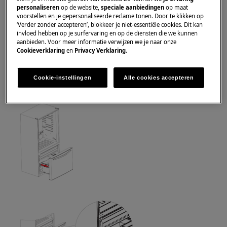
Gebruik altijd veiligheidshandschoenen en gesloten
personaliseren
op de website,
speciale aanbiedingen
op maat
schoeisel.
voorstellen en je gepersonaliseerde reclame tonen. Door te klikken op
‘Verder zonder accepteren’, blokkeer je niet-essentiële cookies. Dit kan
invloed hebben op je surfervaring en op de diensten die we kunnen
Houd er rekening mee dat zelfreparatie of niet-
aanbieden. Voor meer informatie verwijzen we je naar onze
professionele reparatie gevolgen kan hebben voor
Cookieverklaring
en
Privacy Verklaring
.
de veiligheid als deze niet correct wordt uitgevoerd.
Cookie-instellingen
Alle cookies accepteren
Onderste lade vervangen