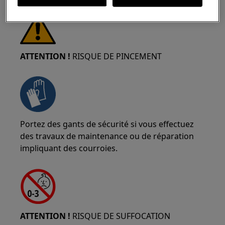
ATTENTION !
RISQUE DE PINCEMENT
Portez des gants de sécurité si vous effectuez
des travaux de maintenance ou de réparation
impliquant des courroies.
ATTENTION !
RISQUE DE SUFFOCATION