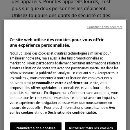
des appareils. Pour les appareils lourds, il est
plus sûr que deux personnes les déplacent.
Utilisez toujours des gants de sécurité et des
chaussures de sécurité. Portez des gants de
Continuer sans accepter
sécurité en tout temps pour vous protéger des
coupures dues aux bords tranchants.
Ce site web utilise des cookies pour vous offrir
une expérience personnalisée.
Nous utilisons des cookies et d'autres technologies similaires pour
améliorer notre site, mais aussi à des fins promotionnelles et
marketing. Nous partageons également certaines informations relatives
à votre utilisation de notre site avec nos partenaires spécialisés dans les
ATTENTION !
RISQUE DE BLESSURE OCULAIRE
réseaux sociaux, la publicité et l'analyse. En cliquant sur « Accepter tous
les cookies », vous consentez à notre utilisation des cookies et nous
pouvons ainsi
personnaliser votre expérience
sur le site, vous
proposer des
offres spéciales
personnalisées et vous fournir des
publicités sur mesure. En cliquant sur « Continuer sans accepter », vous
bloquez tous les cookies non essentiels, ce qui peut avoir un impact sur
votre expérience de navigation et les services que nous sommes en
mesure de vous offrir. Pour plus d'informations, consultez notre
Avis
Portez des lunettes de sécurité si vous effectuez
sur les cookies
et notre
Déclaration de confidentialité
.
des travaux de maintenance ou de réparation
impliquant des ressorts.
Paramètres des cookies
Autoriser tous les cookies