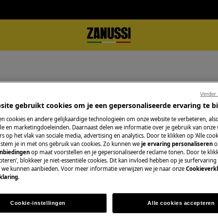
Verder
site gebruikt cookies om je een gepersonaliseerde ervaring te b
n cookies en andere gelijkaardige technologieën om onze website te verbeteren, als
e en marketingdoeleinden. Daarnaast delen we informatie over je gebruik van onze
s op het vlak van sociale media, advertising en analytics. Door te klikken op ‘Alle cook
Réparation par un 
ran.
, stem je in met ons gebruik van cookies. Zo kunnen we
je ervaring personaliseren
o
anbiedingen
op maat voorstellen en je gepersonaliseerde reclame tonen. Door te klik
Fixez un rendez-v
teren’, blokkeer je niet-essentiële cookies. Dit kan invloed hebben op je surfervaring
e we kunnen aanbieden. Voor meer informatie verwijzen we je naar onze
Cookieverkl
qualifiés Zanussi 
klaring
.
qualités professio
Cookie-instellingen
Alle cookies accepteren
Réserver une rép