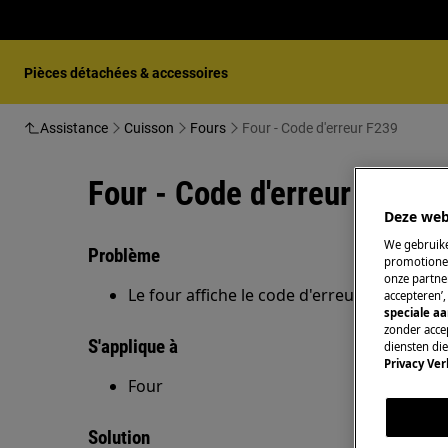
Pièces détachées & accessoires
Assistance
Cuisson
Fours
Four - Code d'erreur F239
Four - Code d'erreur F239
Deze web
We gebruike
Problème
promotionel
onze partner
Le four affiche le code d'erreur F239 à l'éc
accepteren’
speciale a
zonder accep
S'applique à
diensten di
Privacy Ver
Four
Solution