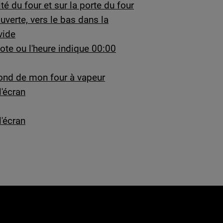
é du four et sur la porte du four
ouverte, vers le bas dans la
vide
ote ou l'heure indique 00:00
 fond de mon four à vapeur
l'écran
l'écran