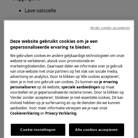
Lave-vaisselle
Solution
Verder zonder accepteren
1. Vérifiez que le bouchon du réservoir de sel
Deze website gebruikt cookies om je een
ferme correctement et que le joint est en bon
gepersonaliseerde ervaring te bieden.
état.
We gebruiken cookies en andere gelijkaardige technologieën om onze
website te verbeteren, alsook voor promotionele en
2. Vérifiez si le réservoir de sel est bien rempli.
marketingdoeleinden. Daarnaast delen we informatie over je gebruik
van onze website met onze partners op het vlak van sociale media,
advertising en analytics. Door te klikken op ‘Alle cookies accepteren’,
3. Vérifiez que l'adoucisseur d'eau est
stem je in met ons gebruik van cookies. Zo kunnen we
je ervaring
correctement réglé et correspond à la dureté de
personaliseren
op de website,
speciale aanbiedingen
op maat
l'eau de votre région. Reportez-vous au
voorstellen en je gepersonaliseerde reclame tonen. Door te klikken op
manuel
‘Verder zonder accepteren’, blokkeer je niet-essentiële cookies. Dit kan
pour le réglage correct de la dureté
d'utilisation
invloed hebben op je surfervaring en op de diensten die we kunnen
de l'eau.
aanbieden. Voor meer informatie verwijzen we je naar onze
Cookieverklaring
en
Privacy Verklaring
.
4. Si vous vivez dans un endroit où l'eau est
dure, vous devrez ajouter du sel et / ou du
Cookie-instellingen
Alle cookies accepteren
produit de rinçage lorsque vous utilisez des