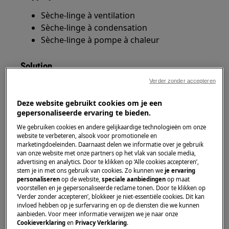
Sèche-linge à ventilation
Sèche-linge à condensation
Sèche-linge à pompe à chaleur
Solution
Verder zonder accepteren
Fermez la porte du sèche-linge et
redémarrez le programme.
Deze website gebruikt cookies om je een
Ne modifiez aucun réglage ni aucune
gepersonaliseerde ervaring te bieden.
option pendant que le sèche-linge exécute
We gebruiken cookies en andere gelijkaardige technologieën om onze
le programme.
website te verbeteren, alsook voor promotionele en
marketingdoeleinden. Daarnaast delen we informatie over je gebruik
Nettoyez l'ouverture où la goupille de la
van onze website met onze partners op het vlak van sociale media,
porte tombera à l'aide d'un aspirateur (voir
advertising en analytics. Door te klikken op ‘Alle cookies accepteren’,
stem je in met ons gebruik van cookies. Zo kunnen we
je ervaring
photo).
personaliseren
op de website,
speciale aanbiedingen
op maat
voorstellen en je gepersonaliseerde reclame tonen. Door te klikken op
‘Verder zonder accepteren’, blokkeer je niet-essentiële cookies. Dit kan
invloed hebben op je surfervaring en op de diensten die we kunnen
aanbieden. Voor meer informatie verwijzen we je naar onze
Cookieverklaring
en
Privacy Verklaring
.