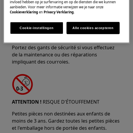
invloed hebben op je surfervaring en op de diensten die we kunnen
ATTENTION !
RISQUE DE PINCEMENT
aanbieden. Voor meer informatie verwijzen we je naar onze
Cookieverklaring
en
Privacy Verklaring
.
Cookie-instellingen
Alle cookies accepteren
Portez des gants de sécurité si vous effectuez
de la maintenance ou des réparations
impliquant des courroies.
ATTENTION !
RISQUE D'ÉTOUFFEMENT
Petites pièces non destinées aux enfants de
moins de 3 ans. Gardez toutes les petites pièces
et l'emballage hors de portée des enfants.