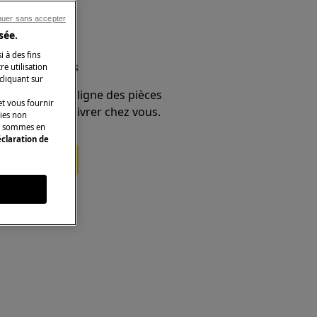
nuer sans accepter
sée.
i à des fins
et accessoires
e utilisation
 cliquant sur
e boutique en ligne des pièces
t vous fournir
 et faites-les livrer chez vous.
kies non
ous sommes en
claration de
ces détachées
s