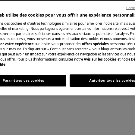
Conti
 du manuel d'utilisation de votre
eb utilise des cookies pour vous offrir une expérience personnali
u de maintenance.
ns des cookies et d'autres technologies similaires pour améliorer notre site, mais auss
Pièces détachées 
lles et marketing. Nous partageons également certaines informations relatives à votr
e avec nos partenaires spécialisés dans les réseaux sociaux, la publicité et l'analyse. En
ous les cookies », vous consentez à notre utilisation des cookies et nous pouvons ainsi
Trouvez dans notr
ser votre expérience
sur le site, vous proposer des
offres spéciales
personnalisées e
détachées d’origine
és sur mesure. En cliquant sur « Continuer sans accepter », vous bloquez tous les coo
ce qui peut avoir un impact sur votre expérience de navigation et les services que n
ous offrir. Pour plus d'informations, consultez notre
Avis sur les cookies
et notre
Dé
lité
.
Acheter des piè
nce, désactivez l'appareil et
Paramètres des cookies
Autoriser tous les cookie