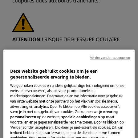
coupures dues aux bords tranchants.
ATTENTION !
RISQUE DE BLESSURE OCULAIRE
Verder zonder accepteren
Deze website gebruikt cookies om je een
gepersonaliseerde ervaring te bieden.
Portez des lunettes de sécurité si vous effectuez
We gebruiken cookies en andere gelijkaardige technologieën om onze
des travaux de maintenance ou de réparation
website te verbeteren, alsook voor promotionele en
impliquant des ressorts.
marketingdoeleinden. Daarnaast delen we informatie over je gebruik
van onze website met onze partners op het vlak van sociale media,
advertising en analytics. Door te klikken op ‘Alle cookies accepteren’,
stem je in met ons gebruik van cookies. Zo kunnen we
je ervaring
personaliseren
op de website,
speciale aanbiedingen
op maat
voorstellen en je gepersonaliseerde reclame tonen. Door te klikken op
‘Verder zonder accepteren’, blokkeer je niet-essentiële cookies. Dit kan
invloed hebben op je surfervaring en op de diensten die we kunnen
ATTENTION !
RISQUE DE PINCEMENT
aanbieden. Voor meer informatie verwijzen we je naar onze