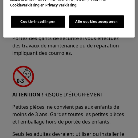
Cookieverklaring
en
Privacy Verklaring
.
Cookie-instellingen
Alle cookies accepteren
Portez des gants de sécurité si vous effectuez
des travaux de maintenance ou de réparation
impliquant des courroies.
ATTENTION !
RISQUE D'ÉTOUFFEMENT
Petites pièces, ne convient pas aux enfants de
moins de 3 ans. Gardez toutes les petites pièces
et l'emballage hors de portée des enfants.
Seuls les adultes devraient utiliser ou installer le