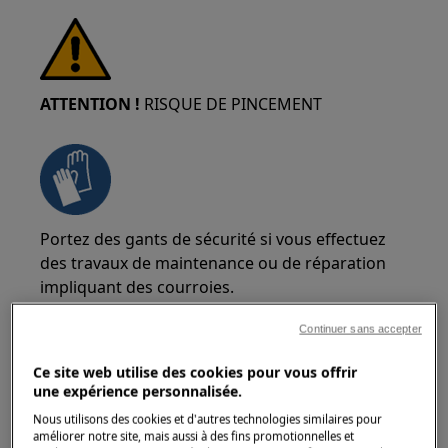
ATTENTION !
RISQUE DE PINCEMENT
Portez des gants de sécurité si vous effectuez
des travaux de maintenance ou de réparation
impliquant des courroies.
Continuer sans accepter
Ce site web utilise des cookies pour vous offrir
une expérience personnalisée.
ATTENTION !
RISQUE D'ÉTOUFFEMENT
Nous utilisons des cookies et d'autres technologies similaires pour
améliorer notre site, mais aussi à des fins promotionnelles et