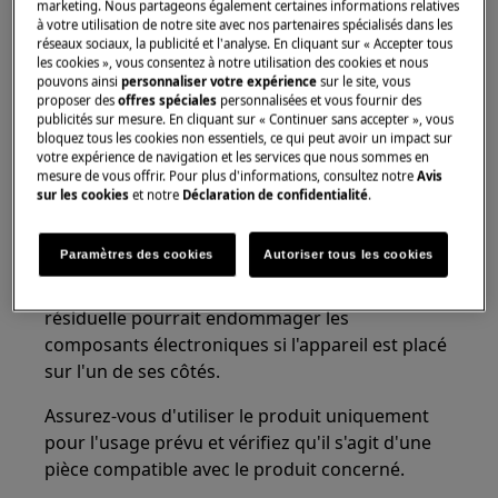
marketing. Nous partageons également certaines informations relatives
Petites pièces, ne convient pas aux enfants de
à votre utilisation de notre site avec nos partenaires spécialisés dans les
moins de 3 ans. Gardez toutes les petites pièces
réseaux sociaux, la publicité et l'analyse. En cliquant sur « Accepter tous
les cookies », vous consentez à notre utilisation des cookies et nous
et l'emballage hors de portée des enfants.
pouvons ainsi
personnaliser votre expérience
sur le site, vous
proposer des
offres spéciales
personnalisées et vous fournir des
Seuls les adultes devraient utiliser ou installer le
publicités sur mesure. En cliquant sur « Continuer sans accepter », vous
produit.
bloquez tous les cookies non essentiels, ce qui peut avoir un impact sur
votre expérience de navigation et les services que nous sommes en
mesure de vous offrir. Pour plus d'informations, consultez notre
Avis
Avant toute opération de maintenance, coupez
sur les cookies
et notre
Déclaration de confidentialité
.
l'alimentation en eau de l'appareil. Videz
toujours l'appareil de toute l'eau. Toute
Paramètres des cookies
Autoriser tous les cookies
maintenance doit être effectuée alors que
l'appareil est en position verticale. De l'eau
résiduelle pourrait endommager les
composants électroniques si l'appareil est placé
sur l'un de ses côtés.
Assurez-vous d'utiliser le produit uniquement
pour l'usage prévu et vérifiez qu'il s'agit d'une
pièce compatible avec le produit concerné.