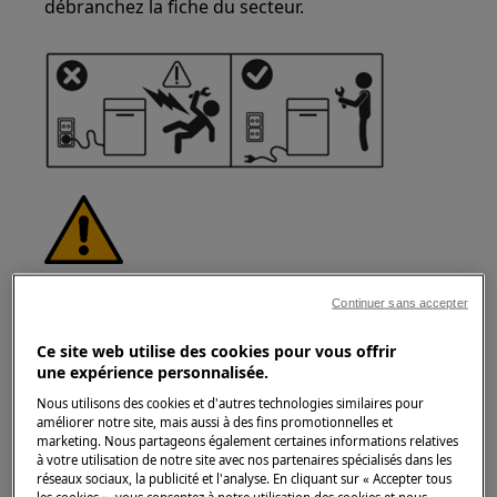
débranchez la fiche du secteur.
ATTENTION !
RISQUE DE BLESSURE
Continuer sans accepter
Ce site web utilise des cookies pour vous offrir
une expérience personnalisée.
Nous utilisons des cookies et d'autres technologies similaires pour
améliorer notre site, mais aussi à des fins promotionnelles et
Faites toujours attention lorsque vous déplacez
marketing. Nous partageons également certaines informations relatives
à votre utilisation de notre site avec nos partenaires spécialisés dans les
des appareils. Pour les appareils lourds, il est
réseaux sociaux, la publicité et l'analyse. En cliquant sur « Accepter tous
plus sûr que deux personnes les déplacent.
les cookies », vous consentez à notre utilisation des cookies et nous