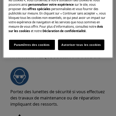
pouvons ainsi
personnaliser votre expérience
sur le site, vous
Utilisez toujours des gants de sécurité et des
proposer des
offres spéciales
personnalisées et vous fournir des
chaussures de sécurité. Portez des gants de
publicités sur mesure. En cliquant sur « Continuer sans accepter », vous
sécurité en tout temps pour vous protéger des
bloquez tous les cookies non essentiels, ce qui peut avoir un impact sur
votre expérience de navigation et les services que nous sommes en
coupures dues aux bords tranchants.
mesure de vous offrir. Pour plus d'informations, consultez notre
Avis
sur les cookies
et notre
Déclaration de confidentialité
.
Paramètres des cookies
Autoriser tous les cookies
ATTENTION !
RISQUE DE BLESSURE OCULAIRE
Portez des lunettes de sécurité si vous effectuez
des travaux de maintenance ou de réparation
impliquant des ressorts.