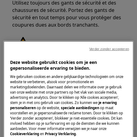
Utilisez toujours des gants de sécurité et des
chaussures de sécurité. Portez des gants de
sécurité en tout temps pour vous protéger des
coupures dues aux bords tranchants.
Verder zonder accepteren
Deze website gebruikt cookies om je een
ATTENTION !
RISQUE DE BLESSURE AUX YEUX
gepersonaliseerde ervaring te bieden.
We gebruiken cookies en andere gelijkaardige technologieën om onze
website te verbeteren, alsook voor promotionele en
marketingdoeleinden. Daarnaast delen we informatie over je gebruik
van onze website met onze partners op het vlak van sociale media,
advertising en analytics. Door te klikken op ‘Alle cookies accepteren’,
stem je in met ons gebruik van cookies. Zo kunnen we
je ervaring
Portez des lunettes de sécurité si vous effectuez
personaliseren
op de website,
speciale aanbiedingen
op maat
des travaux de maintenance ou de réparation
voorstellen en je gepersonaliseerde reclame tonen. Door te klikken op
impliquant des ressorts.
‘Verder zonder accepteren’, blokkeer je niet-essentiële cookies. Dit kan
invloed hebben op je surfervaring en op de diensten die we kunnen
aanbieden. Voor meer informatie verwijzen we je naar onze
Cookieverklaring
en
Privacy Verklaring
.