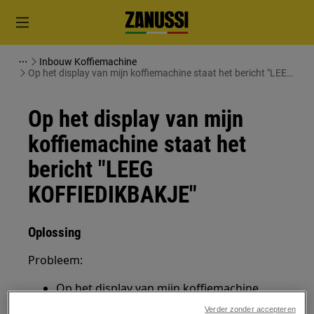
Inbouw Koffiemachine
Op het display van mijn koffiemachine staat het bericht "LEEG
KOFFIEDIKBAKJE"
Op het display van mijn
koffiemachine staat het
bericht "LEEG
KOFFIEDIKBAKJE"
Oplossing
Probleem:
Op het display van mijn koffiemachine
staat het bericht "LEEG KOFFIEDIKBAKJE"
Verder zonder accepteren