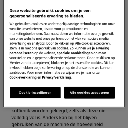
Geldt voor:
Deze website gebruikt cookies om je een
gepersonaliseerde ervaring te bieden.
Inbouw koffiemachine
We gebruiken cookies en andere gelijkaardige technologieën om onze
Oplossing:
website te verbeteren, alsook voor promotionele en
marketingdoeleinden. Daarnaast delen we informatie over je gebruik
van onze website met onze partners op het vlak van sociale media,
1. Leeg het reservoir van het koffiedik.
advertising en analytics. Door te klikken op ‘Alle cookies accepteren’,
stem je in met ons gebruik van cookies. Zo kunnen we
je ervaring
Het legen dient minstens 30 seconden te duren
personaliseren
op de website,
speciale aanbiedingen
op maat
om het effectief te laten zijn. Zorg er voordat u
voorstellen en je gepersonaliseerde reclame tonen. Door te klikken op
‘Verder zonder accepteren’, blokkeer je niet-essentiële cookies. Dit kan
start voor dat er niet meer dan drie dagen
invloed hebben op je surfervaring en op de diensten die we kunnen
voorbij zijn gegaan sinds u voor het laatst koffie
aanbieden. Voor meer informatie verwijzen we je naar onze
Cookieverklaring
en
Privacy Verklaring
.
hebt gemaakt, zodat de juiste hygiëne van de
machine wordt gewaarborgd.
Cookie-instellingen
Alle cookies accepteren
Belangrijk:
voor het verwijderen van de
druppelrooster MOET het reservoir voor
koffiedik worden geleegd, zelfs als deze niet
volledig vol is. Anders kan bij het blijven
gebruiken van de machine de hoeveelheid