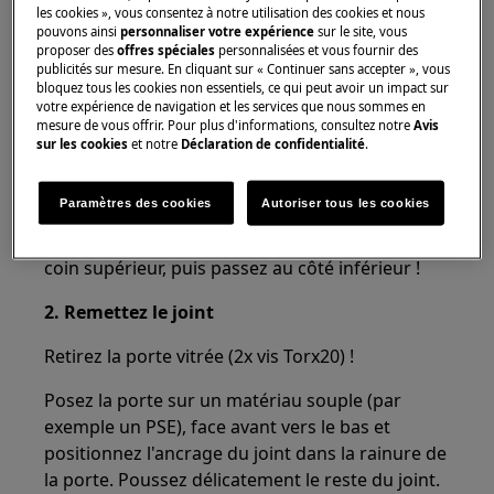
chaussures fermées.
les cookies », vous consentez à notre utilisation des cookies et nous
pouvons ainsi
personnaliser votre expérience
sur le site, vous
proposer des
offres spéciales
personnalisées et vous fournir des
Veuillez noter que l'auto-réparation ou la réparation
publicités sur mesure. En cliquant sur « Continuer sans accepter », vous
non professionnelle peut avoir des conséquences sur
bloquez tous les cookies non essentiels, ce qui peut avoir un impact sur
la sécurité si elle n'est pas effectuée correctement.
votre expérience de navigation et les services que nous sommes en
mesure de vous offrir. Pour plus d'informations, consultez notre
Avis
sur les cookies
et notre
Déclaration de confidentialité
.
Remplacer le joint
1. Retirez le joint
Paramètres des cookies
Autoriser tous les cookies
Ouvre la porte. Retirez délicatement le joint du
coin supérieur, puis passez au côté inférieur !
2. Remettez le joint
Retirez la porte vitrée (2x vis Torx20) !
Posez la porte sur un matériau souple (par
exemple un PSE), face avant vers le bas et
positionnez l'ancrage du joint dans la rainure de
la porte. Poussez délicatement le reste du joint.