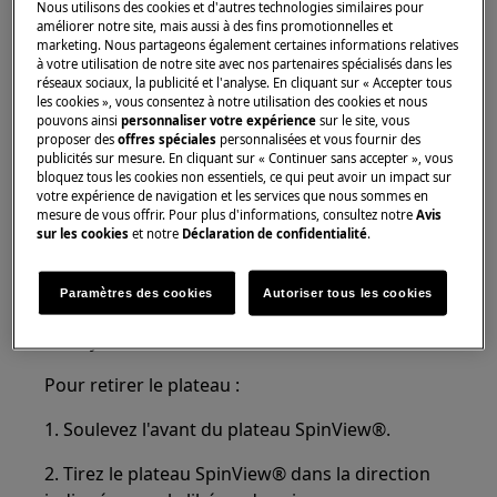
Utilisez toujours des gants de sécurité et des
Nous utilisons des cookies et d'autres technologies similaires pour
améliorer notre site, mais aussi à des fins promotionnelles et
chaussures fermées.
marketing. Nous partageons également certaines informations relatives
à votre utilisation de notre site avec nos partenaires spécialisés dans les
Veuillez noter que l'auto-réparation ou la réparation
réseaux sociaux, la publicité et l'analyse. En cliquant sur « Accepter tous
non professionnelle peut avoir des conséquences sur
les cookies », vous consentez à notre utilisation des cookies et nous
pouvons ainsi
personnaliser votre expérience
sur le site, vous
la sécurité si elle n'est pas effectuée correctement.
proposer des
offres spéciales
personnalisées et vous fournir des
publicités sur mesure. En cliquant sur « Continuer sans accepter », vous
Remplacement du plateau SpinView®
bloquez tous les cookies non essentiels, ce qui peut avoir un impact sur
votre expérience de navigation et les services que nous sommes en
Retrait du plateau tournant SpinView®
mesure de vous offrir. Pour plus d'informations, consultez notre
Avis
sur les cookies
et notre
Déclaration de confidentialité
.
Il peut être nécessaire de retirer le plateau
Paramètres des cookies
Autoriser tous les cookies
tournant SpinView® pour le remplacer ou le
nettoyer.
Pour retirer le plateau :
1. Soulevez l'avant du plateau SpinView®.
2. Tirez le plateau SpinView® dans la direction