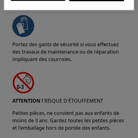
ATTENTION !
RISQUE DE PINCEMENT
Portez des gants de sécurité si vous effectuez
des travaux de maintenance ou de réparation
impliquant des courroies.
ATTENTION !
RISQUE D'ÉTOUFFEMENT
Petites pièces, ne convient pas aux enfants de
moins de 3 ans. Gardez toutes les petites pièces
et l'emballage hors de portée des enfants.