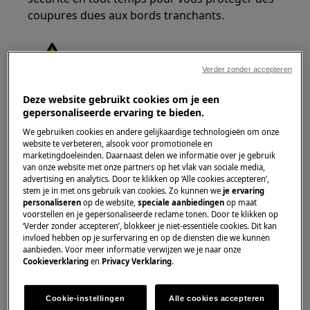
coupures dues aux bords tranchants.
Verder zonder accepteren
Deze website gebruikt cookies om je een
ATTENTION !
RISQUE DE BLESSURE AUX YEUX
gepersonaliseerde ervaring te bieden.
We gebruiken cookies en andere gelijkaardige technologieën om onze
website te verbeteren, alsook voor promotionele en
marketingdoeleinden. Daarnaast delen we informatie over je gebruik
van onze website met onze partners op het vlak van sociale media,
advertising en analytics. Door te klikken op ‘Alle cookies accepteren’,
stem je in met ons gebruik van cookies. Zo kunnen we
je ervaring
Portez des lunettes de sécurité si vous effectuez
personaliseren
op de website,
speciale aanbiedingen
op maat
des travaux de maintenance ou de réparation
voorstellen en je gepersonaliseerde reclame tonen. Door te klikken op
‘Verder zonder accepteren’, blokkeer je niet-essentiële cookies. Dit kan
impliquant des ressorts.
invloed hebben op je surfervaring en op de diensten die we kunnen
aanbieden. Voor meer informatie verwijzen we je naar onze
Cookieverklaring
en
Privacy Verklaring
.
Cookie-instellingen
Alle cookies accepteren