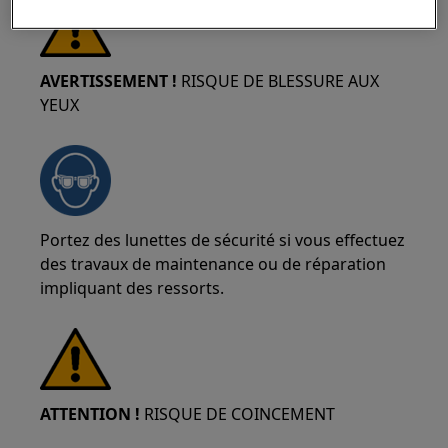
AVERTISSEMENT !
RISQUE DE BLESSURE AUX
YEUX
Portez des lunettes de sécurité si vous effectuez
des travaux de maintenance ou de réparation
impliquant des ressorts.
ATTENTION !
RISQUE DE COINCEMENT