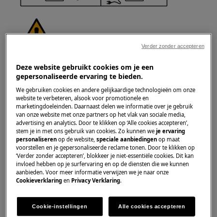
Verder zonder accepteren
AVERTISSEMENT !
RISQUE DE BLESSURE
Deze website gebruikt cookies om je een
gepersonaliseerde ervaring te bieden.
We gebruiken cookies en andere gelijkaardige technologieën om onze
website te verbeteren, alsook voor promotionele en
marketingdoeleinden. Daarnaast delen we informatie over je gebruik
van onze website met onze partners op het vlak van sociale media,
advertising en analytics. Door te klikken op ‘Alle cookies accepteren’,
Faites toujours attention lorsque vous déplacez
stem je in met ons gebruik van cookies. Zo kunnen we
je ervaring
des appareils. Pour les appareils lourds, il est
personaliseren
op de website,
speciale aanbiedingen
op maat
plus sûr de les déplacer à deux personnes.
voorstellen en je gepersonaliseerde reclame tonen. Door te klikken op
‘Verder zonder accepteren’, blokkeer je niet-essentiële cookies. Dit kan
Utilisez toujours des gants de sécurité et des
invloed hebben op je surfervaring en op de diensten die we kunnen
chaussures de sécurité. Portez des gants de
aanbieden. Voor meer informatie verwijzen we je naar onze
Cookieverklaring
en
Privacy Verklaring
.
sécurité en permanence pour vous protéger
des coupures causées par les bords tranchants.
Cookie-instellingen
Alle cookies accepteren