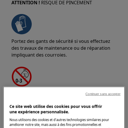
ATTENTION !
RISQUE DE PINCEMENT
Portez des gants de sécurité si vous effectuez
des travaux de maintenance ou de réparation
impliquant des courroies.
ATTENTION !
RISQUE DE SUFFOCATION
Continuer sans accepter
Petites pièces non destinées aux enfants de
Ce site web utilise des cookies pour vous offrir
moins de 3 ans. Gardez toutes les petites pièces
une expérience personnalisée.
et l'emballage hors de portée des enfants.
Nous utilisons des cookies et d'autres technologies similaires pour
améliorer notre site, mais aussi à des fins promotionnelles et