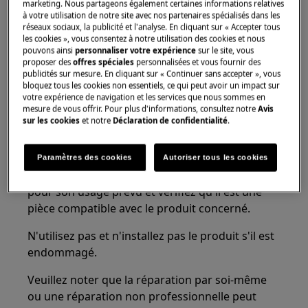
Seuls les adultes devraient utiliser ou installer le
marketing. Nous partageons également certaines informations relatives
à votre utilisation de notre site avec nos partenaires spécialisés dans les
produit.
réseaux sociaux, la publicité et l'analyse. En cliquant sur « Accepter tous
les cookies », vous consentez à notre utilisation des cookies et nous
Videz toujours l'appareil de toute l'eau, par
pouvons ainsi
personnaliser votre expérience
sur le site, vous
proposer des
offres spéciales
personnalisées et vous fournir des
exemple le réservoir d'eau du sèche-linge. Tout
publicités sur mesure. En cliquant sur « Continuer sans accepter », vous
entretien doit être effectué alors que l'appareil
bloquez tous les cookies non essentiels, ce qui peut avoir un impact sur
est en position verticale. L'eau résiduelle
votre expérience de navigation et les services que nous sommes en
mesure de vous offrir. Pour plus d'informations, consultez notre
Avis
pourrait endommager les composants
sur les cookies
et notre
Déclaration de confidentialité
.
électroniques si l'appareil est placé sur l'un de
ses côtés.
Paramètres des cookies
Autoriser tous les cookies
Assurez-vous d'utiliser le produit uniquement
pour son usage prévu et vérifiez qu'il est une
pièce compatible avec le produit concerné.
N'utilisez pas et n'installez pas le produit s'il est
endommagé.
Veuillez noter que la réparation par soi-même
ou une réparation non professionnelle peut