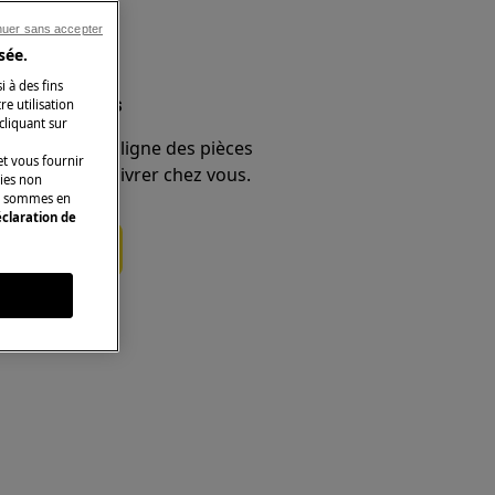
nuer sans accepter
sée.
i à des fins
et accessoires
e utilisation
 cliquant sur
e boutique en ligne des pièces
t vous fournir
 et faites-les livrer chez vous.
kies non
ous sommes en
claration de
ces détachées
s