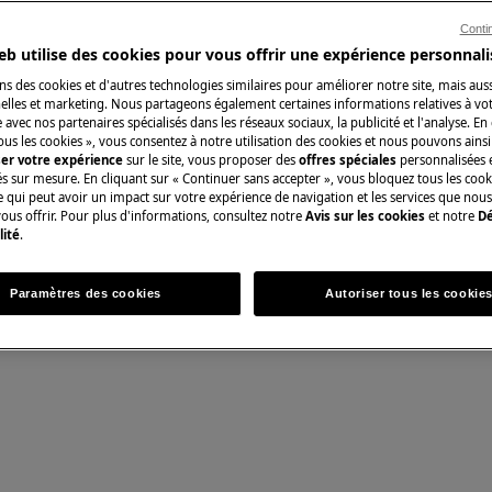
Conti
 du manuel d'utilisation de votre
eb utilise des cookies pour vous offrir une expérience personnali
u de maintenance.
ns des cookies et d'autres technologies similaires pour améliorer notre site, mais auss
Pièces détachées 
lles et marketing. Nous partageons également certaines informations relatives à votr
e avec nos partenaires spécialisés dans les réseaux sociaux, la publicité et l'analyse. En
ous les cookies », vous consentez à notre utilisation des cookies et nous pouvons ainsi
Trouvez dans notr
ser votre expérience
sur le site, vous proposer des
offres spéciales
personnalisées e
détachées d’origine
és sur mesure. En cliquant sur « Continuer sans accepter », vous bloquez tous les coo
ce qui peut avoir un impact sur votre expérience de navigation et les services que n
ous offrir. Pour plus d'informations, consultez notre
Avis sur les cookies
et notre
Dé
lité
.
Acheter des piè
nce, désactivez l'appareil et
Paramètres des cookies
Autoriser tous les cookie