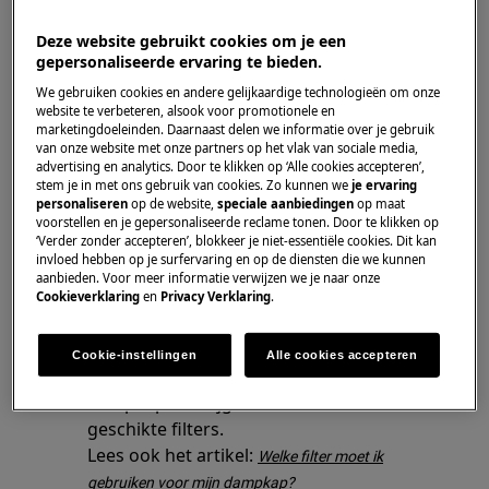
Schakel de kookplaat en de dampkap uit,
wacht 5 minuten alvorens weer in te
Deze website gebruikt cookies om je een
schakelen.
gepersonaliseerde ervaring te bieden.
We gebruiken cookies en andere gelijkaardige technologieën om onze
Dit zou de dampkap voldoende tijd
website te verbeteren, alsook voor promotionele en
moeten geven om af te koelen en het
marketingdoeleinden. Daarnaast delen we informatie over je gebruik
toestel te resetten.
van onze website met onze partners op het vlak van sociale media,
advertising en analytics. Door te klikken op ‘Alle cookies accepteren’,
Verminder indien nodig het aantal
stem je in met ons gebruik van cookies. Zo kunnen we
je ervaring
kookpotten in gebruik. De dampkap is
personaliseren
op de website,
speciale aanbiedingen
op maat
voorstellen en je gepersonaliseerde reclame tonen. Door te klikken op
ontwikkeld om geurtjes te absorberen,
‘Verder zonder accepteren’, blokkeer je niet-essentiële cookies. Dit kan
geen grote hoeveelheden stoom.
invloed hebben op je surfervaring en op de diensten die we kunnen
aanbieden. Voor meer informatie verwijzen we je naar onze
Controleer of de filters proper zijn en
Cookieverklaring
en
Privacy Verklaring
.
vervang ze indien nodig. Nieuwe filters zijn
te verkrijgen in onze
. Geef het
webshop
Cookie-instellingen
Alle cookies accepteren
productnummer (PNC) in van jouw
dampkap en krijg een overzicht van de
geschikte filters.
Lees ook het artikel:
Welke filter moet ik
gebruiken voor mijn dampkap?