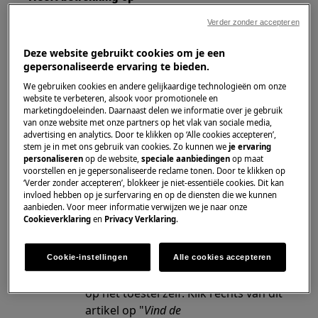
Wasmachine
Verder zonder accepteren
Deze website gebruikt cookies om je een
Oplossing
gepersonaliseerde ervaring te bieden.
We gebruiken cookies en andere gelijkaardige technologieën om onze
De pluisfilter zit stevig vastgedraaid om te
website te verbeteren, alsook voor promotionele en
voorkomen dat de wasmachine gaat
marketingdoeleinden. Daarnaast delen we informatie over je gebruik
lekken.
van onze website met onze partners op het vlak van sociale media,
advertising en analytics. Door te klikken op ‘Alle cookies accepteren’,
Probeer de filter voorzichtig los te
stem je in met ons gebruik van cookies. Zo kunnen we
je ervaring
maken met gereedschap (bijv. een
personaliseren
op de website,
speciale aanbiedingen
op maat
voorstellen en je gepersonaliseerde reclame tonen. Door te klikken op
tang).
‘Verder zonder accepteren’, blokkeer je niet-essentiële cookies. Dit kan
Gebruik niet té veel kracht om te
invloed hebben op je surfervaring en op de diensten die we kunnen
voorkomen dat de kunststof
aanbieden. Voor meer informatie verwijzen we je naar onze
Cookieverklaring
en
Privacy Verklaring
.
onderdelen breken.
Informatie over de richting waarin
moet worden gedraaid, is terug te
Cookie-instellingen
Alle cookies accepteren
vinden in de gebruiksaanwijzing of
op het toestel zelf. Klik rechts van dit
artikel op "
Vind de