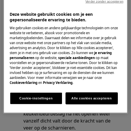
Verder zonder accepteren
sluit.
De deur kan alleen met veel kracht worden
Deze website gebruikt cookies om je een
geopend.
gepersonaliseerde ervaring te bieden.
We gebruiken cookies en andere gelijkaardige technologieën om onze
Heeft betrekking op
website te verbeteren, alsook voor promotionele en
marketingdoeleinden. Daarnaast delen we informatie over je gebruik
van onze website met onze partners op het vlak van sociale media,
Inbouwvaatwasser
advertising en analytics. Door te klikken op ‘Alle cookies accepteren’,
stem je in met ons gebruik van cookies. Zo kunnen we
je ervaring
personaliseren
op de website,
speciale aanbiedingen
op maat
Oplossing
voorstellen en je gepersonaliseerde reclame tonen. Door te klikken op
‘Verder zonder accepteren’, blokkeer je niet-essentiële cookies. Dit kan
Een meubelpaneel moet worden
invloed hebben op je surfervaring en op de diensten die we kunnen
aanbieden. Voor meer informatie verwijzen we je naar onze
geïnstalleerd alvorens de deur van de
Cookieverklaring
en
Privacy Verklaring
.
inbouwvaatwasser te testen. De deurveer
is afgestemd op het gewicht van het
Cookie-instellingen
Alle cookies accepteren
meubelfront. Het is dus normaal dat de
deur van een inbouwvaatwasser zonder
keukendeurbeslag na het openen weer
vanzelf dicht valt door de kracht van de
veer op de scharnieren.