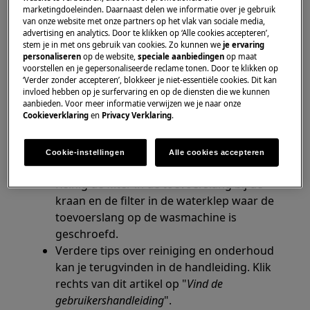
waterdruk.
marketingdoeleinden. Daarnaast delen we informatie over je gebruik
van onze website met onze partners op het vlak van sociale media,
Draai de waterkraan dicht en verwijder de
advertising en analytics. Door te klikken op ‘Alle cookies accepteren’,
stem je in met ons gebruik van cookies. Zo kunnen we
je ervaring
toevoerslang.
personaliseren
op de website,
speciale aanbiedingen
op maat
Plaats een emmer onder de kraan.
voorstellen en je gepersonaliseerde reclame tonen. Door te klikken op
Draai de kraan open en controleer of er
‘Verder zonder accepteren’, blokkeer je niet-essentiële cookies. Dit kan
invloed hebben op je surfervaring en op de diensten die we kunnen
voldoende water uitkomt. (Je moet een
aanbieden. Voor meer informatie verwijzen we je naar onze
emmer van 10 liter water in ongeveer een
Cookieverklaring
en
Privacy Verklaring
.
minuut kunnen vullen.)
Cookie-instellingen
Alle cookies accepteren
3. Reinig de filter in de toevoerslang.
Reinig de filter in de toevoerslang bij de
kraan en de filter in de waterklep waar de
toevoerslang op de wasmachine is
geschroefd.
Verdere tips over reiniging en onderhoud
kan je terugvinden in de handleiding. Klik
rechts van dit artikel op "
Vind de
gebruikershandleiding
".