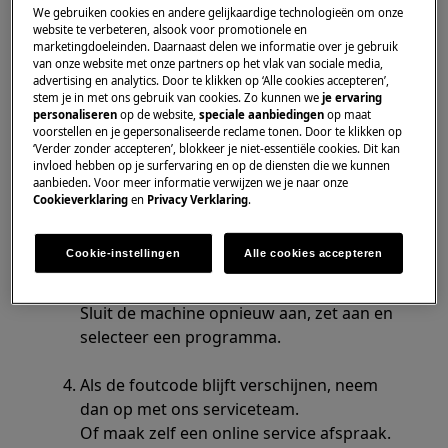
We gebruiken cookies en andere gelijkaardige technologieën om onze
E91 geeft aan dat er een probleem is met
website te verbeteren, alsook voor promotionele en
een elektronische module.
marketingdoeleinden. Daarnaast delen we informatie over je gebruik
van onze website met onze partners op het vlak van sociale media,
advertising en analytics. Door te klikken op ‘Alle cookies accepteren’,
Maak de droogkast schoon.
stem je in met ons gebruik van cookies. Zo kunnen we
je ervaring
personaliseren
op de website,
speciale aanbiedingen
op maat
Als de droogkast verstopt is met pluizen,
voorstellen en je gepersonaliseerde reclame tonen. Door te klikken op
kan dit de elektronische onderdelen van
‘Verder zonder accepteren’, blokkeer je niet-essentiële cookies. Dit kan
de machine vochtig maken en
invloed hebben op je surfervaring en op de diensten die we kunnen
aanbieden. Voor meer informatie verwijzen we je naar onze
bestandsfoutmeldingen veroorzaken.
Cookieverklaring
en
Privacy Verklaring
.
Reset het toestel.
Cookie-instellingen
Alle cookies accepteren
Koppel het netsnoer los, wacht 30
seconden en sluit het vervolgens weer aan.
Sluit de machine opnieuw aan, zet aan en
selecteer een programma.
Als de foutcode blijft verschijnen, neem
dan op met ons serviceteam.
Of maak zelf een online service afspraak.