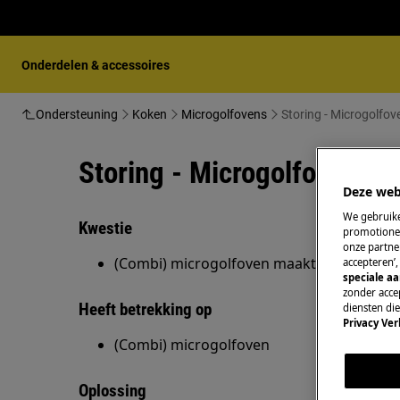
Onderdelen & accessoires
Ondersteuning
Koken
Microgolfovens
Storing - Microgolfo
Storing - Microgolfoven m
Deze web
We gebruike
Kwestie
promotionel
onze partner
(Combi) microgolfoven maakt een hard b
accepteren’
speciale a
zonder accep
Heeft betrekking op
diensten di
Privacy Ver
(Combi) microgolfoven
Oplossing