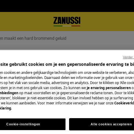
ven maakt een hard brommend geluid
aakt een hard brommend geluid
Verder
site gebruikt cookies om je een gepersonaliseerde ervaring te b
n cookies en andere gelijkaardige technologieën om onze website te verbeteren, als
e en marketingdoeleinden. Daarnaast delen we informatie over je gebruik van onze
s op het vlak van sociale media, advertising en analytics. Door te klikken op ‘Alle cook
Boek een techniek
rommend geluid.
, stem je in met ons gebruik van cookies. Zo kunnen we
je ervaring personaliseren
o
anbiedingen
op maat voorstellen en je gepersonaliseerde reclame tonen. Door te klik
Maak een afspraa
teren’, blokkeer je niet-essentiële cookies. Dit kan invloed hebben op je surfervaring
e we kunnen aanbieden. Voor meer informatie verwijzen we je naar onze
Cookieverkl
gekwalificeerde Z
klaring
.
onze professionele 
Cookie-instellingen
Alle cookies accepteren
Herstelling aanv