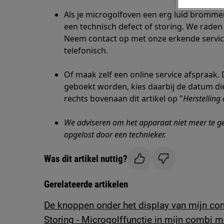
Als je microgolfoven een erg luid bromme
een technisch defect of storing. We raden
Neem contact op met onze erkende serviced
telefonisch.
Of maak zelf een online service afspraak.
geboekt worden, kies daarbij de datum die 
rechts bovenaan dit artikel op "
Herstelling
We adviseren om het apparaat niet meer te ge
opgelost door een technieker.
Was dit artikel nuttig?
Gerelateerde artikelen
De knoppen onder het display van mijn co
Storing - Microgolffunctie in mijn combi m