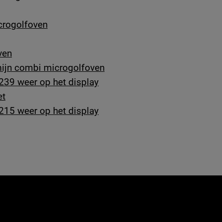
crogolfoven
ven
 mijn combi microgolfoven
239 weer op het display
et
215 weer op het display