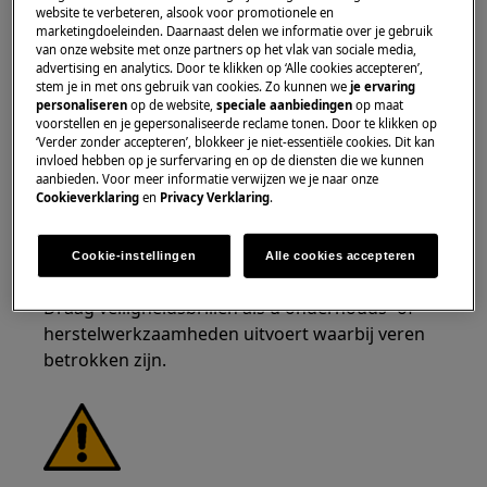
website te verbeteren, alsook voor promotionele en
tegen snijwonden door scherpe randen.
marketingdoeleinden. Daarnaast delen we informatie over je gebruik
van onze website met onze partners op het vlak van sociale media,
advertising en analytics. Door te klikken op ‘Alle cookies accepteren’,
stem je in met ons gebruik van cookies. Zo kunnen we
je ervaring
personaliseren
op de website,
speciale aanbiedingen
op maat
voorstellen en je gepersonaliseerde reclame tonen. Door te klikken op
‘Verder zonder accepteren’, blokkeer je niet-essentiële cookies. Dit kan
WAARSCHUWING!
RISICO OP OOGLETSEL
invloed hebben op je surfervaring en op de diensten die we kunnen
aanbieden. Voor meer informatie verwijzen we je naar onze
Cookieverklaring
en
Privacy Verklaring
.
Cookie-instellingen
Alle cookies accepteren
Draag veiligheidsbrillen als u onderhouds- of
herstelwerkzaamheden uitvoert waarbij veren
betrokken zijn.