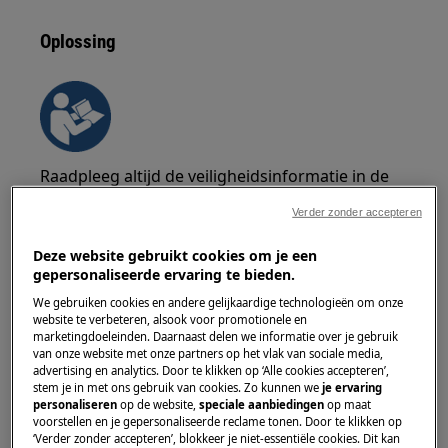
Oplossing
Raadpleeg altijd de veiligheidsinformatie in de
gebruikershandleiding van uw product voordat
Verder zonder accepteren
u een reparatie of onderhoud uitvoert.
https://www.electrolux.com/support/user-manuals/
Deze website gebruikt cookies om je een
gepersonaliseerde ervaring te bieden.
We gebruiken cookies en andere gelijkaardige technologieën om onze
website te verbeteren, alsook voor promotionele en
marketingdoeleinden. Daarnaast delen we informatie over je gebruik
van onze website met onze partners op het vlak van sociale media,
advertising en analytics. Door te klikken op ‘Alle cookies accepteren’,
WAARSCHUWING!
GEVAAR VOOR ELEKTRISCHE
stem je in met ons gebruik van cookies. Zo kunnen we
je ervaring
SCHOK
personaliseren
op de website,
speciale aanbiedingen
op maat
voorstellen en je gepersonaliseerde reclame tonen. Door te klikken op
Schakel het apparaat uit en trek de stekker uit
‘Verder zonder accepteren’, blokkeer je niet-essentiële cookies. Dit kan