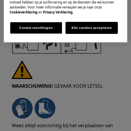
invloed hebben op je surfervaring en op de diensten die we kunnen
het stopcontact voordat u enige reparatie of
aanbieden. Voor meer informatie verwijzen we je naar onze
onderhoud uitvoert.
Cookieverklaring
en
Privacy Verklaring
.
Cookie-instellingen
Alle cookies accepteren
WAARSCHUWING!
GEVAAR VOOR LETSEL
Wees altijd voorzichtig bij het verplaatsen van