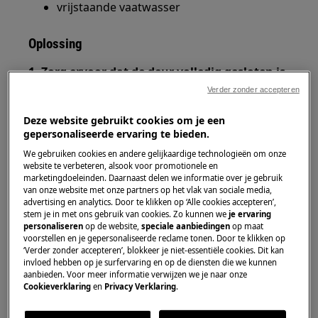
vrijstaande vaatwasser
Oplossing
1. Zorg ervoor dat de deur volledig gesloten is.
Verder zonder accepteren
Open en sluit de deur weer. Als er een klik is,
geeft dit aan dat de deur goed gesloten was.
Deze website gebruikt cookies om je een
gepersonaliseerde ervaring te bieden.
2. Zorg ervoor dat de uitgestelde startfunctie
We gebruiken cookies en andere gelijkaardige technologieën om onze
is uitgeschakeld.
website te verbeteren, alsook voor promotionele en
marketingdoeleinden. Daarnaast delen we informatie over je gebruik
Raadpleeg de gebruikershandleiding voor
van onze website met onze partners op het vlak van sociale media,
advertising en analytics. Door te klikken op ‘Alle cookies accepteren’,
gedetailleerde instructies over het uitschakelen
stem je in met ons gebruik van cookies. Zo kunnen we
je ervaring
van deze modus.
personaliseren
op de website,
speciale aanbiedingen
op maat
voorstellen en je gepersonaliseerde reclame tonen. Door te klikken op
‘Verder zonder accepteren’, blokkeer je niet-essentiële cookies. Dit kan
3. Controleer of de vorige cyclus nog bezig is.
invloed hebben op je surfervaring en op de diensten die we kunnen
aanbieden. Voor meer informatie verwijzen we je naar onze
Als een cyclus nog bezig is, moet deze worden
Cookieverklaring
en
Privacy Verklaring
.
geannuleerd voordat de volgende cyclus kan
worden geprogrammeerd.