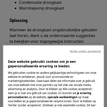
Condensatie droogkast
Warmtepomp droogkast
Oplossing
Wanneer de droogkast ongebruikelijke geluiden
laat horen, dient u de onderstaande suggesties
te bekijken voor stapsgewijze instructies:
Droogkast laat geluiden horen na
Verder zonder accepteren
nieuwe installatie:
Deze website gebruikt cookies om je een
Sommige droogtrommels hebben
gepersonaliseerde ervaring te bieden.
“automatische” transitbouten op de
We gebruiken cookies en andere gelijkaardige technologieën om onze
trommel.
website te verbeteren, alsook voor promotionele en
Wanneer u het toestel voor het eerst
marketingdoeleinden. Daarnaast delen we informatie over je gebruik
start, hoort u een stoot wat erop
van onze website met onze partners op het vlak van sociale media,
advertising en analytics. Door te klikken op ‘Alle cookies accepteren’,
wijst dat de transitbouten werden
stem je in met ons gebruik van cookies. Zo kunnen we
je ervaring
losgemaakt. Dit is normaal en geen
personaliseren
op de website,
speciale aanbiedingen
op maat
voorstellen en je gepersonaliseerde reclame tonen. Door te klikken op
defect van de machine.
‘Verder zonder accepteren’, blokkeer je niet-essentiële cookies. Dit kan