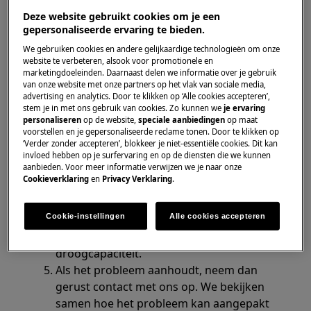
Deze website gebruikt cookies om je een
Oplossing
gepersonaliseerde ervaring te bieden.
We gebruiken cookies en andere gelijkaardige technologieën om onze
Controleer of het toestel waterpas en
website te verbeteren, alsook voor promotionele en
stabiel staat op de vloer.
marketingdoeleinden. Daarnaast delen we informatie over je gebruik
van onze website met onze partners op het vlak van sociale media,
Als het apparaat op een houten vloer staat
advertising en analytics. Door te klikken op ‘Alle cookies accepteren’,
verstevig dan de vloer met behulp van een
stem je in met ons gebruik van cookies. Zo kunnen we
je ervaring
multiplex plaat die vastgeschroefd wordt
personaliseren
op de website,
speciale aanbiedingen
op maat
voorstellen en je gepersonaliseerde reclame tonen. Door te klikken op
aan de vloer.
‘Verder zonder accepteren’, blokkeer je niet-essentiële cookies. Dit kan
Indien het toestel op een laminaatvloer
invloed hebben op je surfervaring en op de diensten die we kunnen
aanbieden. Voor meer informatie verwijzen we je naar onze
staat, verwijder het laminaatgedeelte
Cookieverklaring
en
Privacy Verklaring
.
onder de machine.
Vermijd het wassen van te grote stukken
Cookie-instellingen
Alle cookies accepteren
textiel zoals slaapzakken of dekbedden.
Hou rekening met de was- of
droogcapaciteit.
Als het probleem aanhoudt, neem dan
gerust contact met ons op. We bekijken
samen hoe het probleem kan aangepakt