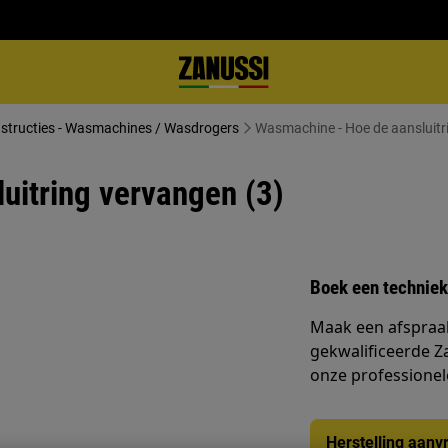
nstructies - Wasmachines / Wasdrogers
Wasmachine - Hoe de aansluitr
uitring vervangen (3)
Boek een techniek
Maak een afspraa
gekwalificeerde Z
onze professionele 
Herstelling aanv