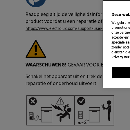
Raadpleeg altijd de veiligheidsinformatie in d
Deze web
product voordat u een reparatie of onderhoud 
We gebruike
promotionel
https://www.electrolux.com/support/user-manuals/
onze partner
accepteren’
speciale a
zonder accep
diensten di
Privacy Ver
WAARSCHUWING!
GEVAAR VOOR ELEKTRISCHE
Schakel het apparaat uit en trek de stekker uit
reparatie of onderhoud uitvoert.