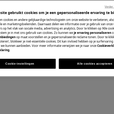
Verder
e gebruikershandleiding van uw
site gebruikt cookies om je een gepersonaliseerde ervaring te b
uitvoert.
n cookies en andere gelijkaardige technologieën om onze website te verbeteren, als
Wisselstukken en
e en marketingdoeleinden. Daarnaast delen we informatie over je gebruik van onze
s op het vlak van sociale media, advertising en analytics. Door te klikken op ‘Alle cook
, stem je in met ons gebruik van cookies. Zo kunnen we
je ervaring personaliseren
o
Vind originele wis
anbiedingen
op maat voorstellen en je gepersonaliseerde reclame tonen. Door te klik
onze webshop en la
teren’, blokkeer je niet-essentiële cookies. Dit kan invloed hebben op je surfervaring
e we kunnen aanbieden. Voor meer informatie verwijzen we je naar onze
Cookieverkl
klaring
.
 SCHOK
Koop wisselstuk
Cookie-instellingen
Alle cookies accepteren
 het stopcontact voordat u enige