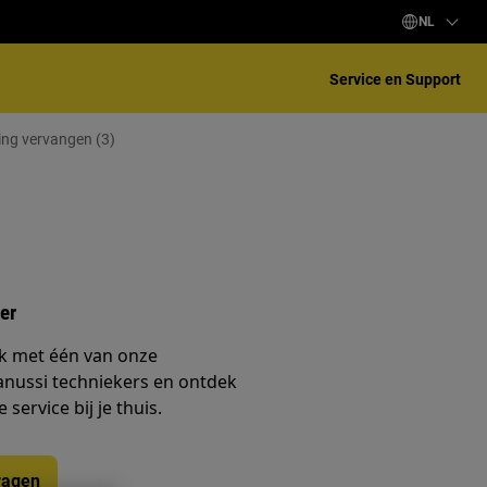
NL
Service en Support
ing vervangen (3)
er
k met één van onze
anussi techniekers en ontdek
service bij je thuis.
ragen