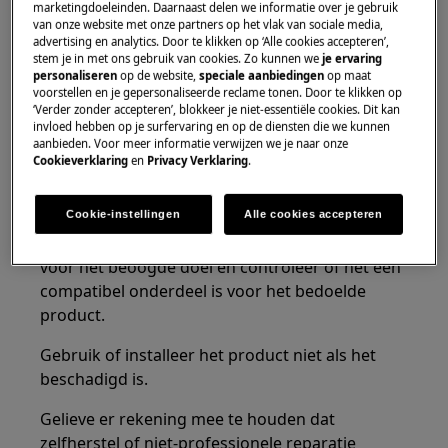
marketingdoeleinden. Daarnaast delen we informatie over je gebruik
van onze website met onze partners op het vlak van sociale media,
Schakel de watertoevoer naar het apparaat uit
advertising en analytics. Door te klikken op ‘Alle cookies accepteren’,
voordat u enig onderhoud uitvoert. Zorg ervoor
stem je in met ons gebruik van cookies. Zo kunnen we
je ervaring
personaliseren
op de website,
speciale aanbiedingen
op maat
dat het apparaat altijd volledig leeg is.
voorstellen en je gepersonaliseerde reclame tonen. Door te klikken op
Onderhoud moet altijd worden uitgevoerd
‘Verder zonder accepteren’, blokkeer je niet-essentiële cookies. Dit kan
invloed hebben op je surfervaring en op de diensten die we kunnen
terwijl het apparaat rechtop staat.
aanbieden. Voor meer informatie verwijzen we je naar onze
Achtergebleven water kan de elektronica
Cookieverklaring
en
Privacy Verklaring
.
beschadigen als het apparaat op een van zijn
zijden wordt geplaatst.
Cookie-instellingen
Alle cookies accepteren
Zorg ervoor dat u het product alleen gebruikt
voor het beoogde doel en controleer of het een
compatibel onderdeel is voor het bedoelde
product.
Gebruik of installeer het product niet als het
beschadigd is.
Gelieve er rekening mee te houden dat
zelfherstel of niet-professionele reparatie