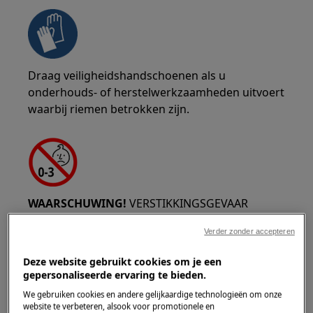
Draag veiligheidshandschoenen als u
onderhouds- of herstelwerkzaamheden uitvoert
waarbij riemen betrokken zijn.
WAARSCHUWING!
VERSTIKKINGSGEVAAR
Kleine onderdelen niet geschikt voor kinderen
Verder zonder accepteren
onder de 3 jaar. Houd alle kleine onderdelen en
Deze website gebruikt cookies om je een
verpakkingen buiten bereik van kinderen.
gepersonaliseerde ervaring te bieden.
Alleen volwassenen mogen het product
We gebruiken cookies en andere gelijkaardige technologieën om onze
website te verbeteren, alsook voor promotionele en
gebruiken of installeren.