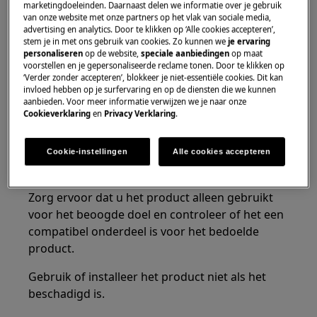
Alleen volwassenen zouden het product moeten
marketingdoeleinden. Daarnaast delen we informatie over je gebruik
van onze website met onze partners op het vlak van sociale media,
gebruiken of installeren.
advertising en analytics. Door te klikken op ‘Alle cookies accepteren’,
stem je in met ons gebruik van cookies. Zo kunnen we
je ervaring
Schakel de watertoevoer naar het apparaat uit
personaliseren
op de website,
speciale aanbiedingen
op maat
voordat u enig onderhoud uitvoert. Zorg ervoor
voorstellen en je gepersonaliseerde reclame tonen. Door te klikken op
‘Verder zonder accepteren’, blokkeer je niet-essentiële cookies. Dit kan
dat het apparaat altijd volledig leeg is.
invloed hebben op je surfervaring en op de diensten die we kunnen
Onderhoud moet altijd worden uitgevoerd
aanbieden. Voor meer informatie verwijzen we je naar onze
Cookieverklaring
en
Privacy Verklaring
.
terwijl het apparaat rechtop staat.
Achtergebleven water kan de elektronica
beschadigen als het apparaat op een van zijn
Cookie-instellingen
Alle cookies accepteren
zijden wordt geplaatst.
Zorg ervoor dat u het product alleen gebruikt
voor het beoogde doel en controleer of het een
compatibel onderdeel is voor het bedoelde
product.
Gebruik of installeer het product niet als het
beschadigd is.