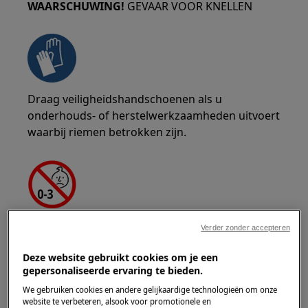
WAARSCHUWING!
GEVAAR VOOR KNELLEN
Draag veiligheidshandschoenen als u
onderhouds- of herstelwerkzaamheden uitvoert
waarbij riemen betrokken zijn.
WAARSCHUWING!
VERSTIKKINGSGEVAAR
Verder zonder accepteren
Kleine onderdelen niet geschikt voor kinderen
Deze website gebruikt cookies om je een
onder de 3 jaar. Houd alle kleine onderdelen en
gepersonaliseerde ervaring te bieden.
verpakkingen buiten bereik van kinderen.
We gebruiken cookies en andere gelijkaardige technologieën om onze
website te verbeteren, alsook voor promotionele en