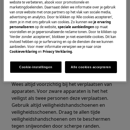
website te verbeteren, alsook voor promotionele en
marketingdoeleinden. Daarnaast delen we informatie over je gebruik
van onze website met onze partners op het vlak van sociale media,
advertising en analytics. Door te klikken op ‘Alle cookies accepteren’,
stem je in met ons gebruik van cookies. Zo kunnen we
je ervaring
personaliseren
op de website,
speciale aanbiedingen
op maat
voorstellen en je gepersonaliseerde reclame tonen. Door te klikken op
‘Verder zonder accepteren’, blokkeer je niet-essentiële cookies. Dit kan
invloed hebben op je surfervaring en op de diensten die we kunnen
WAARSCHUWING!
RISICO OP LETSEL
aanbieden. Voor meer informatie verwijzen we je naar onze
Cookieverklaring
en
Privacy Verklaring
.
Cookie-instellingen
Alle cookies accepteren
Wees altijd voorzichtig bij het verplaatsen van
apparaten. Voor zware apparaten is het het
veiligst als twee personen deze verplaatsen.
Gebruik altijd veiligheidshandschoenen en
veiligheidsschoenen. Draag te allen tijde
veiligheidshandschoenen om te beschermen
tegen snijwonden door scherpe randen.