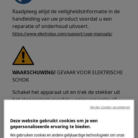
Raadpleeg altijd de veiligheidsinformatie in de
handleiding van uw product voordat u een
reparatie of onderhoud uitvoert.
https://www.electrolux.com/support/user-manuals/
WAARSCHUWING!
GEVAAR VOOR ELEKTRISCHE
SCHOK
Schakel het apparaat uit en trek de stekker uit
het stopcontact voordat u enige reparatie of
onderhoud uitvoert.
Verder zonder accepteren
Deze website gebruikt cookies om je een
gepersonaliseerde ervaring te bieden.
We gebruiken cookies en andere gelijkaardige technologieën om onze