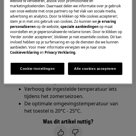
website te verbeteren, alsook voor promotionele en
marketingdoeleinden. Daarnaast delen we informatie over je gebruik
van onze website met onze partners op het vlak van sociale media,
Heeft betrekking op
advertising en analytics. Door te klikken op ‘Alle cookies accepteren’,
stem je in met ons gebruik van cookies. Zo kunnen we
je ervaring
Koel-vriescombinatie
personaliseren
op de website,
speciale aanbiedingen
op maat
Koelkast
voorstellen en je gepersonaliseerde reclame tonen. Door te klikken op
‘Verder zonder accepteren’, blokkeer je niet-essentiële cookies. Dit kan
Diepvriezer
invloed hebben op je surfervaring en op de diensten die we kunnen
aanbieden. Voor meer informatie verwijzen we je naar onze
Cookieverklaring
en
Privacy Verklaring
.
Oplossing
Stel de temperatuur van het koelgedeelte
Cookie-instellingen
Alle cookies accepteren
in op ten minste 4°C en de temperatuur
van het vriesgedeelte op -18 °C.
Verhoog de ingestelde temperatuur iets
tijdens het zomerseizoen.
De optimale omgevingstemperatuur van
het toestel is 20°C - 25°C.
Was dit artikel nuttig?