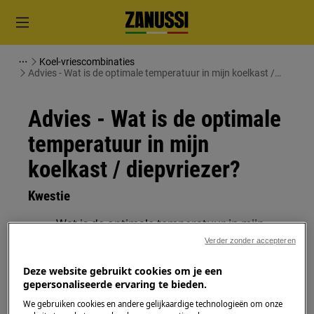
Koel-vriescombinaties
Advies - Wat is de optimale temperatuur in mijn koelkast /
diepvriezer?
Advies - Wat is de optimale
temperatuur in mijn
koelkast / diepvriezer?
Kwestie
Wat is de optimale temperatuur in mijn
koel-vriescombinatie?
Verder zonder accepteren
Wat is de beste temperatuur in mijn
Deze website gebruikt cookies om je een
koelkast?
gepersonaliseerde ervaring te bieden.
Op welke temperatuur stel ik mijn
We gebruiken cookies en andere gelijkaardige technologieën om onze
diepvriezer in?