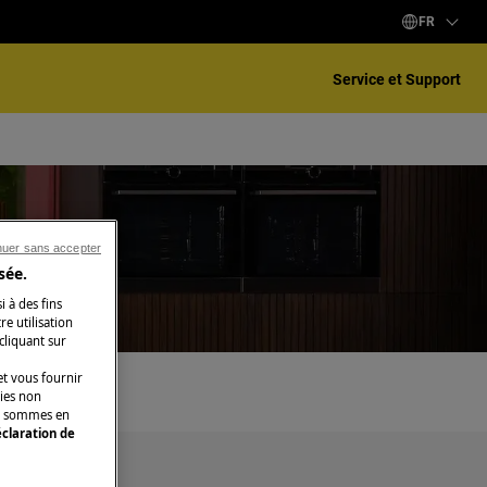
FR
Service et Support
nuer sans accepter
sée.
ng
i à des fins
e utilisation
 cliquant sur
t vous fournir
kies non
ous sommes en
claration de