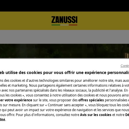
Conti
eb utilise des cookies pour vous offrir une expérience personnali
outien pour EcoDesign-Dishwashi
ns des cookies et d'autres technologies similaires pour améliorer notre site, mais auss
lles et marketing. Nous partageons également certaines informations relatives à votr
e avec nos partenaires spécialisés dans les réseaux sociaux, la publicité et l'analyse. En
ous les cookies », vous consentez à notre utilisation des cookies et nous pouvons ainsi
ser votre expérience
sur le site, vous proposer des
offres spéciales
personnalisées e
és sur mesure. En cliquant sur « Continuer sans accepter », vous bloquez tous les coo
ce qui peut avoir un impact sur votre expérience de navigation et les services que n
ous offrir. Pour plus d'informations, consultez notre
Avis sur les cookies
et notre
Dé
lité
.