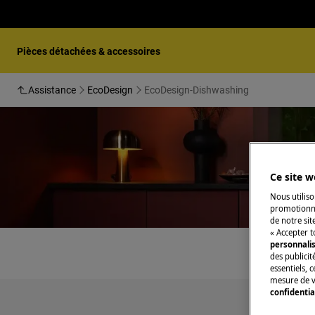
Pièces détachées & accessoires
Assistance
EcoDesign
EcoDesign-Dishwashing
Ce site w
S
Nous utiliso
promotionne
de notre sit
« Accepter t
personnali
des publicit
essentiels, 
mesure de v
confidentia