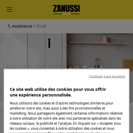
Assistance
Froid
Soutien pour Froid
Continuer sans accepter
Ce site web utilise des cookies pour vous offrir
une expérience personnalisée.
Nous utilisons des cookies et d'autres technologies similaires pour
améliorer notre site, mais aussi à des fins promotionnelles et
marketing. Nous partageons également certaines informations relatives
Recherchez parmi nos articles d'assistance
à votre utilisation de notre site avec nos partenaires spécialisés dans les
réseaux sociaux, la publicité et l'analyse. En cliquant sur « Accepter tous
les cookies », vous consentez à notre utilisation des cookies et nous