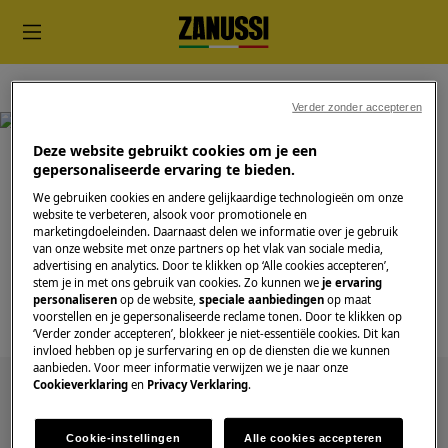
Koop rechtstreeks bij AEG
Klantendienst
Verder zonder accepteren
Deze website gebruikt cookies om je een
gepersonaliseerde ervaring te bieden.
We gebruiken cookies en andere gelijkaardige technologieën om onze
Ondersteuning voor
website te verbeteren, alsook voor promotionele en
marketingdoeleinden. Daarnaast delen we informatie over je gebruik
Klantendienst
van onze website met onze partners op het vlak van sociale media,
advertising en analytics. Door te klikken op ‘Alle cookies accepteren’,
stem je in met ons gebruik van cookies. Zo kunnen we
je ervaring
personaliseren
op de website,
speciale aanbiedingen
op maat
voorstellen en je gepersonaliseerde reclame tonen. Door te klikken op
‘Verder zonder accepteren’, blokkeer je niet-essentiële cookies. Dit kan
invloed hebben op je surfervaring en op de diensten die we kunnen
aanbieden. Voor meer informatie verwijzen we je naar onze
Cookieverklaring
en
Privacy Verklaring
.
Zoek tussen onze ondersteuningsartikelen
Cookie-instellingen
Alle cookies accepteren