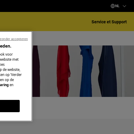
NL
Service et Support
 zonder accepteren
ieden.
ook voor
 website met
ies
p de website,
ken op ‘Verder
r
 en op de
aring
en