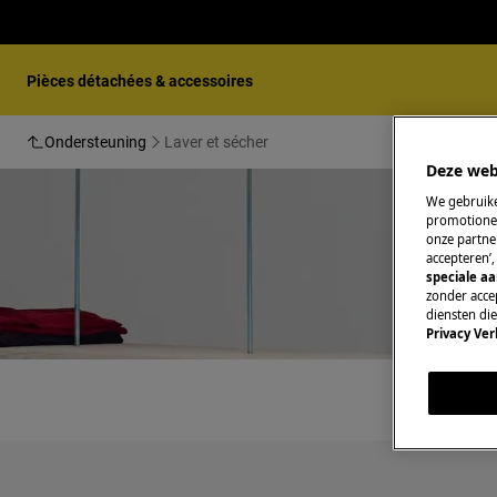
Pièces détachées & accessoires
Ondersteuning
Laver et sécher
Deze web
We gebruike
promotionel
onze partner
accepteren’
speciale a
zonder accep
diensten di
Privacy Ver