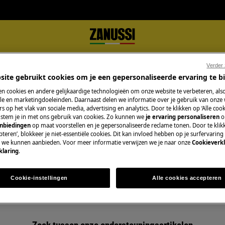
Verder
site gebruikt cookies om je een gepersonaliseerde ervaring te b
n cookies en andere gelijkaardige technologieën om onze website te verbeteren, als
e en marketingdoeleinden. Daarnaast delen we informatie over je gebruik van onze
s op het vlak van sociale media, advertising en analytics. Door te klikken op ‘Alle cook
, stem je in met ons gebruik van cookies. Zo kunnen we
je ervaring personaliseren
o
anbiedingen
op maat voorstellen en je gepersonaliseerde reclame tonen. Door te klik
Ondersteuning voor Laver et séche
teren’, blokkeer je niet-essentiële cookies. Dit kan invloed hebben op je surfervaring
e we kunnen aanbieden. Voor meer informatie verwijzen we je naar onze
Cookieverkl
klaring
.
Cookie-instellingen
Alle cookies accepteren