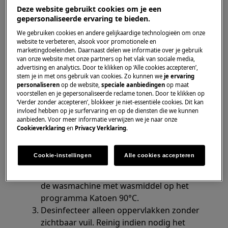
Heeft betrekking op
Deze website gebruikt cookies om je een
gepersonaliseerde ervaring te bieden.
Ovens
We gebruiken cookies en andere gelijkaardige technologieën om onze
website te verbeteren, alsook voor promotionele en
marketingdoeleinden. Daarnaast delen we informatie over je gebruik
Oplossing
van onze website met onze partners op het vlak van sociale media,
advertising en analytics. Door te klikken op ‘Alle cookies accepteren’,
Veeg de buitenkant van de oven schoon
stem je in met ons gebruik van cookies. Zo kunnen we
je ervaring
personaliseren
op de website,
speciale aanbiedingen
op maat
met een zachte doek gedrenkt in een
voorstellen en je gepersonaliseerde reclame tonen. Door te klikken op
ethanoloplossing (70%). Vermijd
‘Verder zonder accepteren’, blokkeer je niet-essentiële cookies. Dit kan
invloed hebben op je surfervaring en op de diensten die we kunnen
desinfectiemiddelen op basis van chloor.
aanbieden. Voor meer informatie verwijzen we je naar onze
Alleen gebruiken in goed geventileerde
Cookieverklaring
en
Privacy Verklaring
.
ruimtes.
Cookie-instellingen
Alle cookies accepteren
Alternatief voor wegwerpdoekjes:Gebruik
2 zachte handdoeken en was ze daarna in
de wasmachine met wasmiddel op het
programma Katoen 90°C.
Desinfecteer alleen oppervlakken zonder
zichtbaar vuil. Reinig indien nodig het