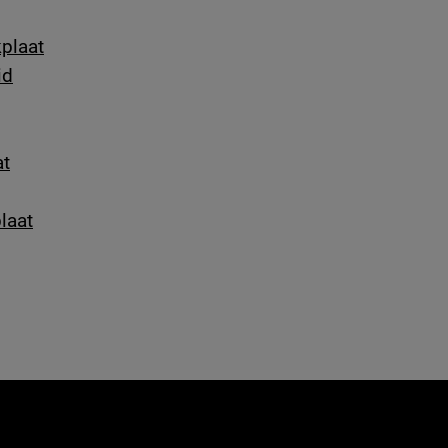
kplaat
id
at
laat