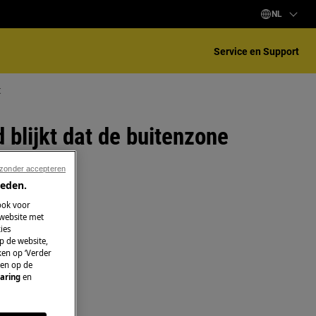
NL
Service en Support
t
 blijkt dat de buitenzone
 zonder accepteren
ieden.
ook voor
 website met
ies
p de website,
ken op ‘Verder
 en op de
aring
en