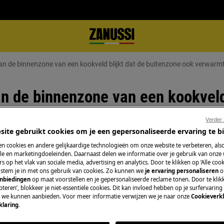
 van de binnenzone van een kookveld blijkt dat de buitenzone ook verwarm
an de binnenzone van een kookveld
Verder
site gebruikt cookies om je een gepersonaliseerde ervaring te b
n cookies en andere gelijkaardige technologieën om onze website te verbeteren, als
e en marketingdoeleinden. Daarnaast delen we informatie over je gebruik van onze
s op het vlak van sociale media, advertising en analytics. Door te klikken op ‘Alle cook
kveld lijkt het erop dat de
, stem je in met ons gebruik van cookies. Zo kunnen we
je ervaring personaliseren
o
anbiedingen
op maat voorstellen en je gepersonaliseerde reclame tonen. Door te klik
teren’, blokkeer je niet-essentiële cookies. Dit kan invloed hebben op je surfervaring
rood.
e we kunnen aanbieden. Voor meer informatie verwijzen we je naar onze
Cookieverkl
klaring
.