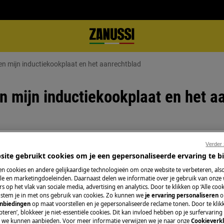
ssen mijn inductiekookplaat en het aanrechtblad
en mijn inductiekookplaat en het a
Verder
t en het aanrechtblad.
site gebruikt cookies om je een gepersonaliseerde ervaring te b
nrechtblad.
n cookies en andere gelijkaardige technologieën om onze website te verbeteren, als
werkblad.
e en marketingdoeleinden. Daarnaast delen we informatie over je gebruik van onze
s op het vlak van sociale media, advertising en analytics. Door te klikken op ‘Alle cook
, stem je in met ons gebruik van cookies. Zo kunnen we
je ervaring personaliseren
o
anbiedingen
op maat voorstellen en je gepersonaliseerde reclame tonen. Door te klik
teren’, blokkeer je niet-essentiële cookies. Dit kan invloed hebben op je surfervaring
e we kunnen aanbieden. Voor meer informatie verwijzen we je naar onze
Cookieverkl