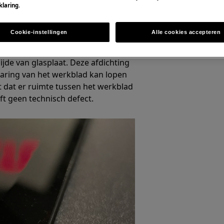
klaring
.
Cookie-instellingen
Alle cookies accepteren
jn of uitgevoerd met een RVS kader
ijde van glasplaat. Deze afdichting
sparing van het werkblad kan lopen
t dat er ruimte tussen het werkblad
eft geen technisch defect.