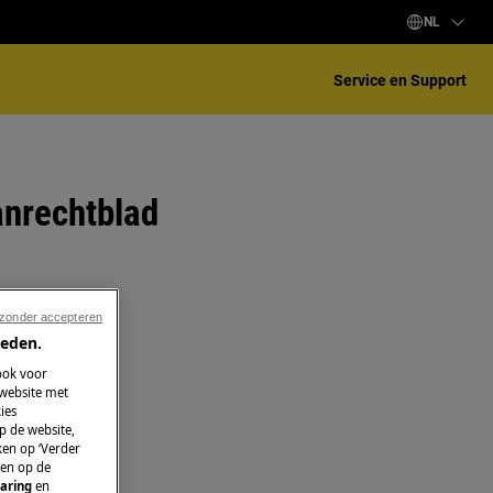
NL
Service en Support
anrechtblad
 zonder accepteren
ieden.
ook voor
 website met
ies
p de website,
ken op ‘Verder
 en op de
aring
en