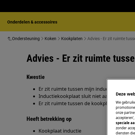
Onderdelen & accessoires
Ondersteuning
Koken
Kookplaten
Advies - Er zit ruimte tu
Advies - Er zit ruimte tuss
Kwestie
Er zit ruimte tussen mijn inductiekookplaa
Deze web
Inductiekookplaat sluit niet aan op het aa
We gebruike
Er zit ruimte tussen de kookplaat en het 
promotionel
onze partner
accepteren’
Heeft betrekking op
speciale a
zonder accep
Kookplaat inductie
diensten di