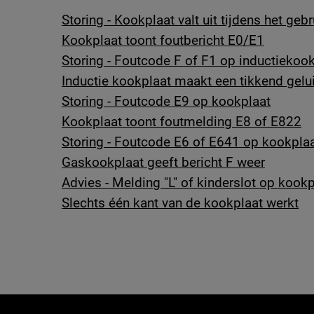
Storing - Kookplaat valt uit tijdens het gebr
Kookplaat toont foutbericht E0/E1
Storing - Foutcode F of F1 op inductiekoo
Inductie kookplaat maakt een tikkend gelu
Storing - Foutcode E9 op kookplaat
Kookplaat toont foutmelding E8 of E822
Storing - Foutcode E6 of E641 op kookpla
Gaskookplaat geeft bericht F weer
Advies - Melding "L" of kinderslot op kookp
Slechts één kant van de kookplaat werkt