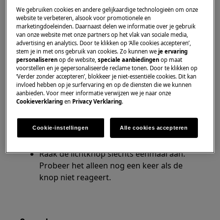
We gebruiken cookies en andere gelijkaardige technologieën om onze
Oplossing
website te verbeteren, alsook voor promotionele en
marketingdoeleinden. Daarnaast delen we informatie over je gebruik
van onze website met onze partners op het vlak van sociale media,
advertising en analytics. Door te klikken op ‘Alle cookies accepteren’,
1. Ga als volgt te werk om dit probleem op te
stem je in met ons gebruik van cookies. Zo kunnen we
je ervaring
personaliseren
op de website,
speciale aanbiedingen
op maat
lossen:
voorstellen en je gepersonaliseerde reclame tonen. Door te klikken op
‘Verder zonder accepteren’, blokkeer je niet-essentiële cookies. Dit kan
Reset de dampkap door de stekker
invloed hebben op je surfervaring en op de diensten die we kunnen
aanbieden. Voor meer informatie verwijzen we je naar onze
ongeveer 2-3 minuten uit het stopcontact
Cookieverklaring
en
Privacy Verklaring
.
te halen of de stroombron uit te
schakelen.
Cookie-instellingen
Alle cookies accepteren
Nadat de stroom opnieuw is aangesloten,
werkt het toestel naar behoren.
Raak de lichtknop slechts eenmaal aan.
Probeer het alleen nog een keer als de
knop niet reageert.