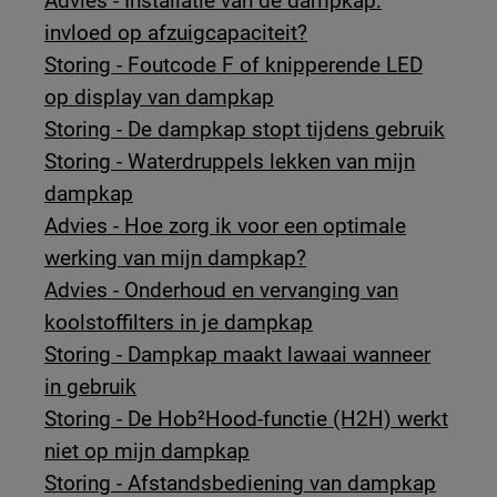
Advies - Installatie van de dampkap:
invloed op afzuigcapaciteit?
Storing - Foutcode F of knipperende LED
op display van dampkap
Storing - De dampkap stopt tijdens gebruik
Storing - Waterdruppels lekken van mijn
dampkap
Advies - Hoe zorg ik voor een optimale
werking van mijn dampkap?
Advies - Onderhoud en vervanging van
koolstoffilters in je dampkap
Storing - Dampkap maakt lawaai wanneer
in gebruik
Storing - De Hob²Hood-functie (H2H) werkt
niet op mijn dampkap
Storing - Afstandsbediening van dampkap