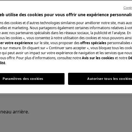
n non professionnelle peut avoir des
Conti
eb utilise des cookies pour vous offrir une expérience personnali
uée correctement.
ns des cookies et d'autres technologies similaires pour améliorer notre site, mais auss
lles et marketing. Nous partageons également certaines informations relatives à votr
e avec nos partenaires spécialisés dans les réseaux sociaux, la publicité et l'analyse. En
ous les cookies », vous consentez à notre utilisation des cookies et nous pouvons ainsi
ser votre expérience
sur le site, vous proposer des
offres spéciales
personnalisées e
és sur mesure. En cliquant sur « Continuer sans accepter », vous bloquez tous les coo
ce qui peut avoir un impact sur votre expérience de navigation et les services que n
ous offrir. Pour plus d'informations, consultez notre
Avis sur les cookies
et notre
Dé
lité
.
Paramètres des cookies
Autoriser tous les cookie
anneau arrière.