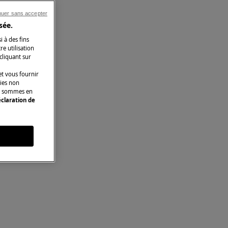
nuer sans accepter
sée.
i à des fins
e utilisation
 cliquant sur
t vous fournir
kies non
ous sommes en
claration de
s