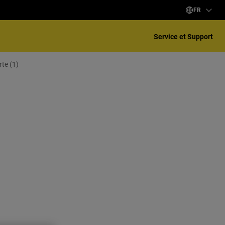
FR
Service et Support
te (1)