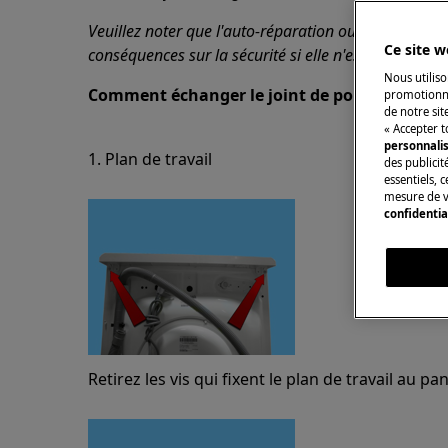
Veuillez noter que l'auto-réparation ou la réparatio
Ce site w
conséquences sur la sécurité si elle n'est pas effect
Nous utiliso
Comment échanger le joint de porte?
promotionne
de notre sit
« Accepter t
personnali
1. Plan de travail
des publicit
essentiels, 
mesure de v
confidentia
Retirez les vis qui fixent le plan de travail au p