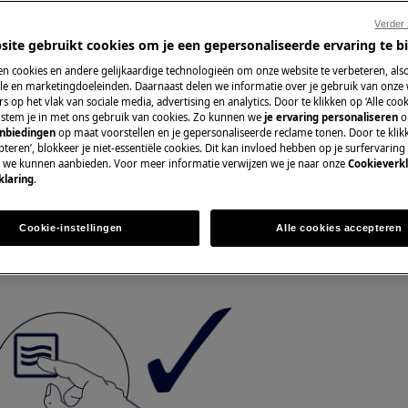
ropre ?
Verder
site gebruikt cookies om je een gepersonaliseerde ervaring te b
n cookies en andere gelijkaardige technologieën om onze website te verbeteren, als
Pièces détachées 
e en marketingdoeleinden. Daarnaast delen we informatie over je gebruik van onze
s op het vlak van sociale media, advertising en analytics. Door te klikken op ‘Alle cook
, stem je in met ons gebruik van cookies. Zo kunnen we
je ervaring personaliseren
o
Trouvez dans notr
anbiedingen
op maat voorstellen en je gepersonaliseerde reclame tonen. Door te klik
détachées d’origine
teren’, blokkeer je niet-essentiële cookies. Dit kan invloed hebben op je surfervaring
e we kunnen aanbieden. Voor meer informatie verwijzen we je naar onze
Cookieverkl
klaring
.
es :
Acheter des piè
Cookie-instellingen
Alle cookies accepteren
il n'y a pas d'aliments dedans !